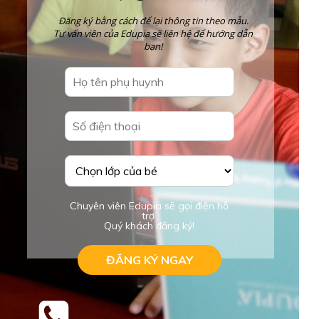
Đăng ký bằng cách để lại thông tin theo mẫu.
Tư vấn viên của Edupia sẽ liên hệ để hướng dẫn
bạn!
Chuyên viên Edupia sẽ gọi điện hỗ
trợ
Quý khách đăng ký!
ĐĂNG KÝ NGAY