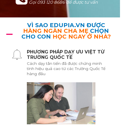
Gọi 093 120 8686 để được tư vấn
VÌ SAO
EDUPIA.VN
ĐƯỢC
HÀNG NGÀN CHA MẸ
CHỌN
CHO CON
HỌC NGAY Ở NHÀ
?
PHƯƠNG PHÁP DẠY ƯU VIỆT TỪ
TRƯỜNG QUỐC TẾ
Cách dạy tân tiến đã được chứng minh
tính hiệu quả cao từ các Trường Quốc Tế
hàng đầu