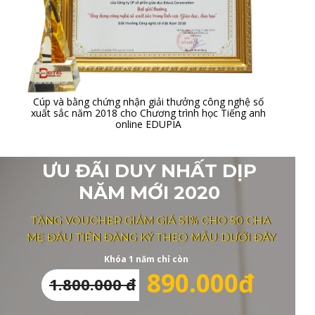
Cúp và bằng chứng nhận giải thưởng công nghệ số
xuất sắc năm 2018 cho Chương trình học Tiếng anh
online EDUPIA
ƯU ĐÃI DUY NHẤT DỊP
NĂM MỚI 2020
TẶNG VOUCHER GIẢM GIÁ 51% CHO 50 CHA
MẸ ĐẦU TIÊN ĐĂNG KÝ THEO MẪU DƯỚI ĐÂY
Khóa 1 năm chỉ còn
890.000đ
1.800.000 đ