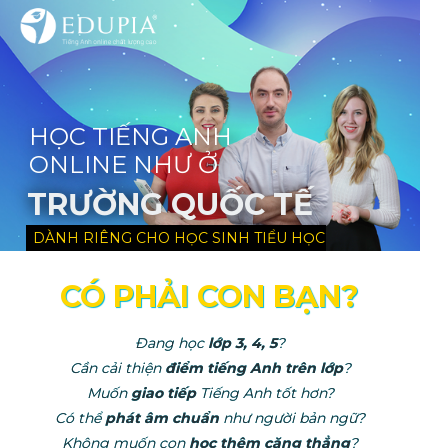
HỌC TIẾNG ANH
ONLINE NHƯ Ở
TRƯỜNG QUỐC TẾ
DÀNH RIÊNG CHO HỌC SINH TIỂU HỌC
CÓ PHẢI CON BẠN?
Đang học
lớp 3, 4, 5
?
Cần cải thiện
điểm tiếng Anh trên lớp
?
Muốn
giao tiếp
Tiếng Anh tốt hơn?
Có thể
p
hát âm chuẩn
như người bản ngữ?
Không muốn con
học thêm căng thẳng
?