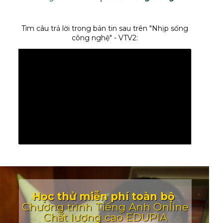
Tìm câu trả lời trong bản tin sau trên "Nhịp sống
công nghệ" - VTV2:
Học thử miễn phí toàn bộ
Chương trình Tiếng Anh
Online
Chất lượng cao EDUPIA